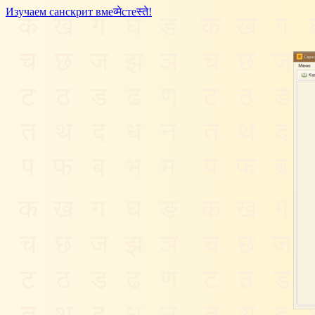
Изучаем санскрит
вме
व्मे
сте
स्ते
!