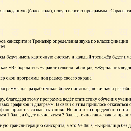
лгожданную (более года), новую версию программы «Сарасвати»
ков санскрита и Тренажёр определения звука по классификации
ВГМ
рсы будут иметь карточную систему и каждый тренажёр будет им
 как «Выбор даты», «Сравнительная таблица», «Журнал последн
ер окон программы под размер своего экрана
ограммы для разработчиков более понятная, логичная и разрабо
ру, благодаря этому программа ведёт статистику обучения учени
вых графиков и диаграмм. В связи с этим пришлось отказаться 
офиль придётся создавать заново. Но оно того определённо стоит
ся 1 балл, а будет начисляться 3 балла, точно также как за пра
тную транслитерацию санскрита, а это Velthuis, «Кириллица бе