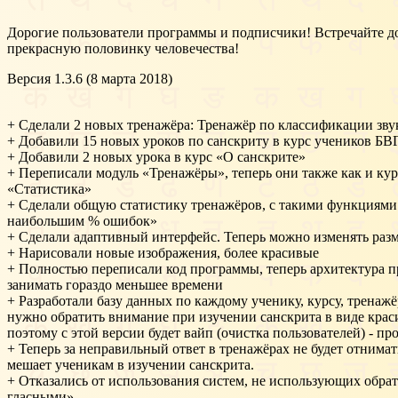
Дорогие пользователи программы и подписчики! Встречайте до
прекрасную половинку человечества!
Версия 1.3.6 (8 марта 2018)
+ Сделали 2 новых тренажёра: Тренажёр по классификации зву
+ Добавили 15 новых уроков по санскриту в курс учеников Б
+ Добавили 2 новых урока в курс «О санскрите»
+ Переписали модуль «Тренажёры», теперь они также как и ку
«Статистика»
+ Сделали общую статистику тренажёров, с такими функциями
наибольшим % ошибок»
+ Сделали адаптивный интерфейс. Теперь можно изменять разм
+ Нарисовали новые изображения, более красивые
+ Полностью переписали код программы, теперь архитектура пр
занимать гораздо меньшее времени
+ Разработали базу данных по каждому ученику, курсу, тренажё
нужно обратить внимание при изучении санскрита в виде краси
поэтому с этой версии будет вайп (очистка пользователей) - пр
+ Теперь за неправильный ответ в тренажёрах не будет отнимать
мешает ученикам в изучении санскрита.
+ Отказались от использования систем, не использующих обра
гласными»