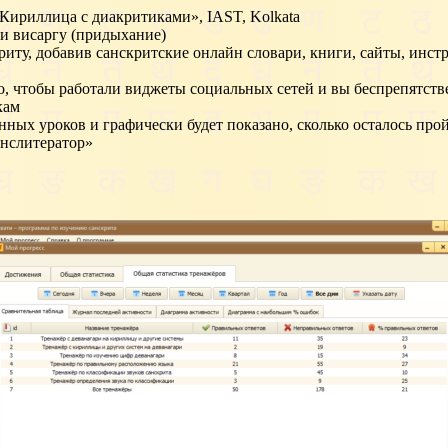
Кириллица с диакритиками», IAST, Kolkata
 и висаргу (придыхание)
криту, добавив санскритские онлайн словари, книги, сайты, инст
о, чтобы работали виджеты социальных сетей и вы беспрепятст
кам
нных уроков и графически будет показано, сколько осталось про
анслитератор»